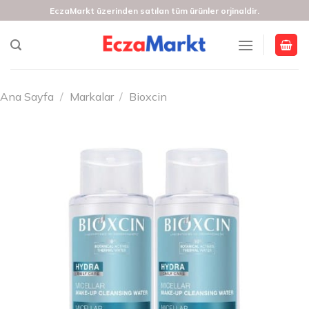
İçeriğe
EczaMarkt üzerinden satılan tüm ürünler orjinaldir.
atla
Ana Sayfa
/
Markalar
/
Bioxcin