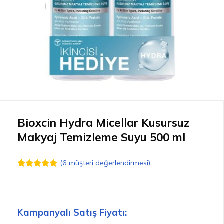
Bioxcin Hydra Micellar Kusursuz
Makyaj Temizleme Suyu 500 ml
(
6
müşteri değerlendirmesi)
6
müşteri
puanına
dayanarak
5 üzerinden
5.00
puan
Kampanyalı Satış Fiyatı:
aldı