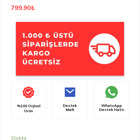
799.90
₺
Destek
WhatsApp
%100 Orjinal
Maili
Destek Hattı
Ürün
Stokta