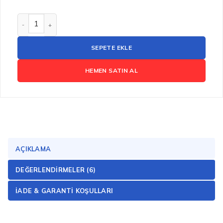
Bioxcin Hydra Micellar Kusursuz Makyaj Temizleme Suyu 
SEPETE EKLE
HEMEN SATIN AL
AÇIKLAMA
DEĞERLENDIRMELER (6)
İADE & GARANTI KOŞULLARI