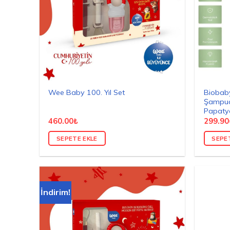
Biobaby
Wee Baby 100. Yıl Set
Şampuan
Papaty
460.00
₺
299.90
SEPETE EKLE
SEPE
İndirim!