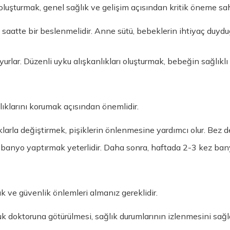
oluşturmak, genel sağlık ve gelişim açısından kritik öneme sah
saatte bir beslenmelidir. Anne sütü, bebeklerin ihtiyaç duydu
lar. Düzenli uyku alışkanlıkları oluşturmak, bebeğin sağlıklı b
lıklarını korumak açısından önemlidir.
klarla değiştirmek, pişiklerin önlenmesine yardımcı olur. Bez d
z banyo yaptırmak yeterlidir. Daha sonra, haftada 2-3 kez b
k ve güvenlik önlemleri almanız gereklidir.
k doktoruna götürülmesi, sağlık durumlarının izlenmesini sağl