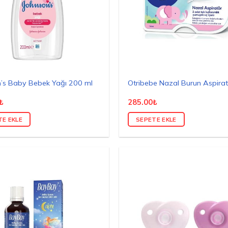
’s Baby Bebek Yağı 200 ml
Otribebe Nazal Burun Aspira
₺
285.00
₺
TE EKLE
SEPETE EKLE