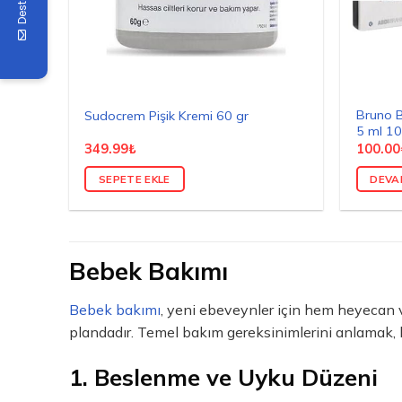
Destek
Bruno B
Sudocrem Pişik Kremi 60 gr
5 ml 10
349.99
₺
100.00
SEPETE EKLE
DEVA
Bebek Bakımı
Bebek bakımı
, yeni ebeveynler için hem heyecan ver
plandadır. Temel bakım gereksinimlerini anlamak, he
1. Beslenme ve Uyku Düzeni