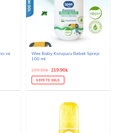
ıcı ve
Wee Baby Koruyucu Bebek Spreyi
100 ml
Orijinal
Şu
299.90
₺
219.90
₺
fiyat:
andaki
299.90₺.
fiyat:
SEPETE EKLE
219.90₺.