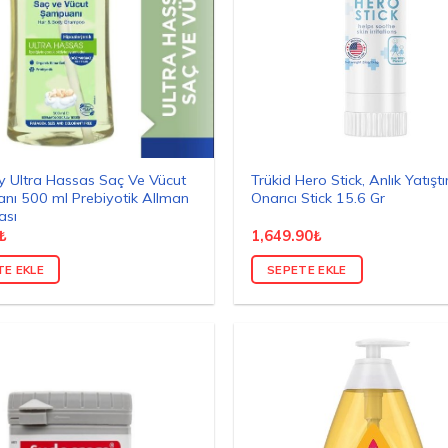
 Ultra Hassas Saç Ve Vücut
Trükid Hero Stick, Anlık Yatıştır
ı 500 ml Prebiyotik Allman
Onarıcı Stick 15.6 Gr
ası
₺
1,649.90
₺
TE EKLE
SEPETE EKLE