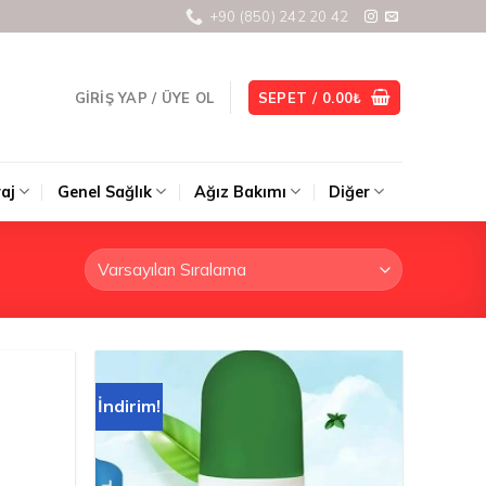
+90 (850) 242 20 42
GIRIŞ YAP / ÜYE OL
SEPET /
0.00
₺
aj
Genel Sağlık
Ağız Bakımı
Diğer
İndirim!