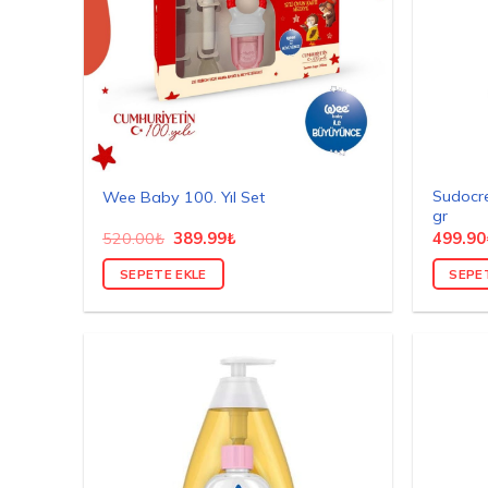
Sudocr
Wee Baby 100. Yıl Set
gr
Orijinal
Şu
520.00
₺
389.99
₺
499.90
fiyat:
andaki
520.00₺.
fiyat:
SEPETE EKLE
SEPE
389.99₺.