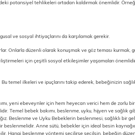
ki potansiyel tehlikeleri ortadan kaldırmak önemlidir. Örneğin
gusal ve sosyal ihtiyaçlarını da karşılamak gerekir.
lar. Onlarla düzenli olarak konuşmak ve göz teması kurmak, güv
iştirmeleri için çeşitli sosyal etkileşimler yaşamaları önemlid
 Bu temel ilkeleri ve ipuçlarını takip ederek, bebeğinizin sağlı
mı, yeni ebeveynler için hem heyecan verici hem de zorlu bir sü
dir. Temel bebek bakımı, beslenme, uyku, hijyen ve sağlık gibi 
ğız. Beslenme ve Uyku Bebeklerin beslenmesi, sağlıklı bir geliş
ir beslenmelidir. Anne sütü, bebekler için ideal besin kaynağıdı
lir. Hangi beslenme yöntemi seçilirse seçilsin, bebeğin düze