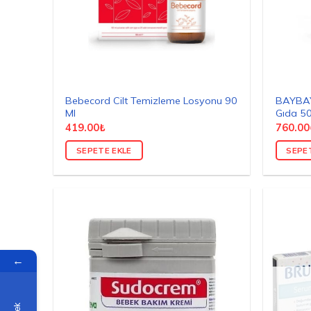
Bebecord Cilt Temizleme Losyonu 90
BAYBAY 
Ml
Gıda 50
419.00
₺
760.00
SEPETE EKLE
SEPE
←