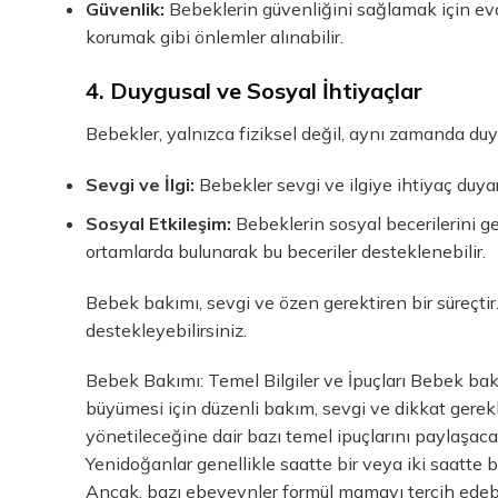
Güvenlik:
Bebeklerin güvenliğini sağlamak için evde
korumak gibi önlemler alınabilir.
4. Duygusal ve Sosyal İhtiyaçlar
Bebekler, yalnızca fiziksel değil, aynı zamanda duy
Sevgi ve İlgi:
Bebekler sevgi ve ilgiye ihtiyaç duyar
Sosyal Etkileşim:
Bebeklerin sosyal becerilerini gel
ortamlarda bulunarak bu beceriler desteklenebilir.
Bebek bakımı, sevgi ve özen gerektiren bir süreçtir.
destekleyebilirsiniz.
Bebek Bakımı: Temel Bilgiler ve İpuçları Bebek bakı
büyümesi için düzenli bakım, sevgi ve dikkat gerekli
yönetileceğine dair bazı temel ipuçlarını paylaşaca
Yenidoğanlar genellikle saatte bir veya iki saatte b
Ancak, bazı ebeveynler formül mamayı tercih edebi